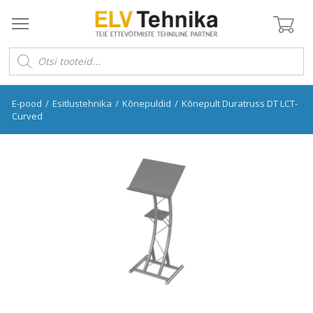
Products
search
E-pood
/
Esitlustehnika
/
Kõnepuldid
/
Kõnepult Duratruss DT LCT-
Curved