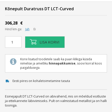
Kõnepult Duratruss DT LCT-Curved
306,28
€
Hind km-ga:
Jah
Ei
Kõnepult
LISA KORVI
Duratruss
DT
LCT-
Korvi lisatud toodetele saab ka paari klikiga küsida
Curved
nimelise ja ametliku
hinnapakkumise
, soovi korral koos
kogus
paigaldusega.
Eesti piires on kohaletoimetamine tasuta
Esinejapult DT LCT-Curved on abivahend, mis on mõeldud esitluste
ja ettekannete läbiviimiseks. Pult on valmistatud metallist ja on halli
tooniga.